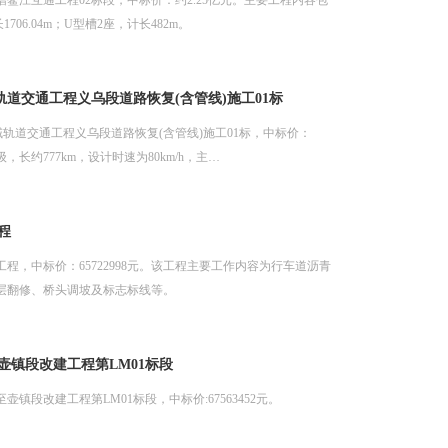
鳌江互通工程02标段，中标价：约2.25亿元。主要工程内容包
706.04m；U型槽2座，计长482m。
轨道交通工程义乌段道路恢复(含管线)施工01标
域轨道交通工程义乌段道路恢复(含管线)施工01标，中标价：
级，长约777km，设计时速为80km/h，主…
程
程，中标价：65722998元。该工程主要工作内容为行车道沥青
层翻修、桥头调坡及标志标线等。
壶镇段改建工程第LM01标段
镇段改建工程第LM01标段，中标价:67563452元。